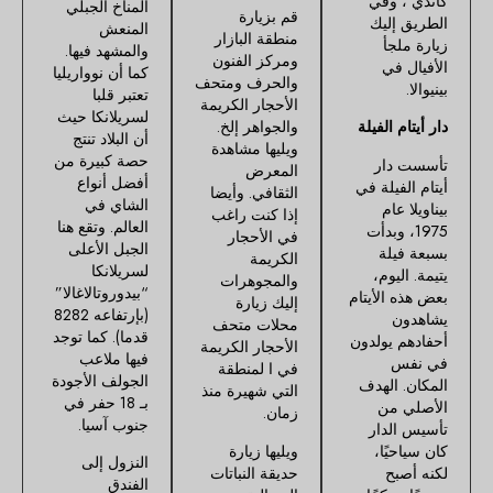
كاندي ، وفي
المناخ الجبلي
قم بزيارة
الطريق إليك
المنعش
منطقة البازار
زيارة ملجأ
والمشهد فيها.
ومركز الفنون
الأفيال في
كما أن نوواريليا
والحرف ومتحف
بينيوالا.
تعتبر قلبا
الأحجار الكريمة
لسريلانكا حيث
دار أيتام الفيلة
والجواهر إلخ.
أن البلاد تنتج
ويليها مشاهدة
حصة كبيرة من
تأسست دار
المعرض
أفضل أنواع
أيتام الفيلة في
الثقافي. وأيضا
الشاي في
بيناويلا عام
إذا كنت راغب
العالم. وتقع هنا
1975، وبدأت
في الأحجار
الجبل الأعلى
بسبعة فيلة
الكريمة
لسريلانكا
يتيمة. اليوم،
والمجوهرات
“بيدوروتالاغالا”
بعض هذه الأيتام
إليك زيارة
(بإرتفاعه 8282
يشاهدون
محلات متحف
قدما). كما توجد
أحفادهم يولدون
الأحجار الكريمة
فيها ملاعب
في نفس
في ا لمنطقة
الجولف الأجودة
المكان. الهدف
التي شهيرة منذ
بـ 18 حفر في
الأصلي من
زمان.
جنوب آسيا.
تأسيس الدار
كان سياحيًا،
ويليها زيارة
النزول إلى
لكنه أصبح
حديقة النباتات
الفندق