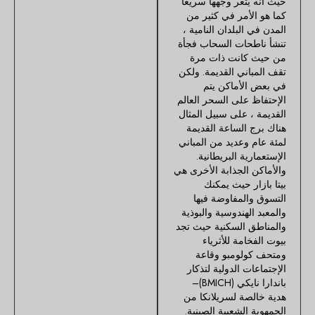
حيث أنه يتغر وجهها سريعا
كما هو الأمر في كثير من
المدن في البلدان النامية ،
تنشأ ناطحات السحاب فجأة
من حيث كانت ذات مرة
تقف المباني القديمة. ولكن
في بعض الأماكن يتم
الإحتفاظ على السحر العالم
القديمة ، على سبيل المثال
هناك برج الساعة القديمة
لمئة عام وعديد من المباني
الإستعمارية البريطانية.
والأماكن الجذابة الأخرى هي
بيتا بازار حيث يمكنك
التسوق والمفاوضة فيها
والمعبد الهندوسية والبوذية
والمناطق السكنية حيث تجد
بيوت الفخامة للأثرياء
ومتحف كولومبو وقاعة
الإجتماعات الدولية لتذكار
باندارا نايكي (BMICH)–
هدية خالصة لسريلانكا من
الجمهوية الشعبية الصينية.