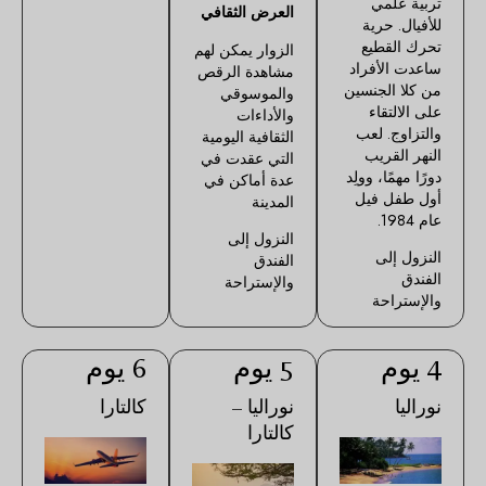
تربية علمي
العرض الثقافي
للأفيال. حرية
تحرك القطيع
الزوار يمكن لهم
ساعدت الأفراد
مشاهدة الرقص
من كلا الجنسين
والموسوقي
على الالتقاء
والأداءات
والتزاوج. لعب
الثقافية اليومية
النهر القريب
التي عقدت في
دورًا مهمًا، وولِد
عدة أماكن في
أول طفل فيل
المدينة
عام 1984.
النزول إلى
النزول إلى
الفندق
الفندق
والإستراحة
والإستراحة
4 يوم
5 يوم
6 يوم
نوراليا
نوراليا –
كالتارا
كالتارا