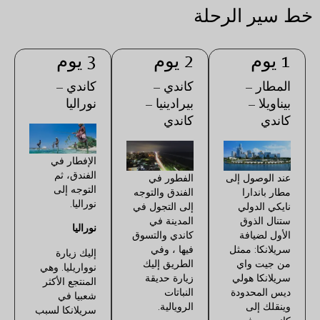
خط سير الرحلة
1 يوم
2 يوم
3 يوم
المطار –
كاندي –
كاندي –
بيناويلا –
بيرادينيا –
نوراليا
كاندي
كاندي
الإفطار في
الفندق، ثم
عند الوصول إلى
الفطور في
التوجه إلى
مطار باندارا
الفندق والتوجه
نوراليا.
نايكي الدولي
إلى التجول في
ستنال الذوق
المدينة في
نوراليا
الأول لضيافة
كاندي والتسوق
سريلانكا: ممثل
فيها ، وفي
إليك زيارة
من جيت واي
الطريق إليك
نوواريليا. وهي
سريلانكا هولي
زيارة حديقة
المنتجع الأكثر
ديس المحدودة
النباتات
شعبيا في
وينقلك إلى
الرويالية.
سريلانكا لسبب