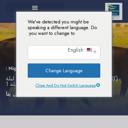
We've detected you might be
speaking a different language. Do
you want to change to:
English
الرئيسية
باقات سياحية
بوابة لسريلنكا
بوابة لسريلنكا
7 Nights :
Change Language
(كاندي ( ليلة 2) - نواريليا ( ليلة 2)- كالوتارا ( ليلة
2)- كولومبوا ( ليلة 1
Close And Do Not Switch Language
0094-754154674 إتصل بنا