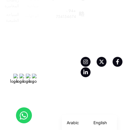
رياضات
سياحية
المغامرة
+94 -
السياحة
الوجهات
754154674
الطبيعية
تابعونا على
ادفع بأمان
معنا
Copyright © 2026 Gateway Srilanka .All Rights Reserved. Developed
الحادي عشر: 11 خدمة.
by
Arabic
English