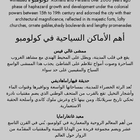
witnessed a
Romans and Persians over 2000 years ago.
phase of haphazard growth and development under the colonial
powers between 15th to 19th century and adorned the city with their
architectural magnificence, reflected in its majestic forts, lofty
churches, ornate gables,shady boulevards and lengthy promenades.
أهم الأماكن السياحية في كولومبو
ممشى غالي فيس
يقع في قلب المدينة، ويطل على المحيط الهندي مع مشاهد الغروب
الساحرة وصوت أمواج تتلاطم على الشاطئ. يجذب هذا الممشى الواسع
السياح والمقيمين على حد سواء.
حديقة فيهاراماهاديفي
تُعد الرئة الخضراء للمدينة، بمساحاتها الواسعة ونوافيرها وقنوات الماء
وأشجار النخيل. تقع بالقرب من المتحف الوطني الذي يضم مقتنيات نادرة
تحكي تاريخ سريلانكا، ومن بينها تاج وعرش ملوك كاندي وأسلحة الحقبة
الاستعمارية.
معبد غانغارامايا
من أهم المعالم الروحية والمعمارية في كولومبو، بُني في القرن التاسع
عشر ويضم مجموعة فريدة من الهدايا الثمينة والمقتنيات المقدّمة من
الزوار حول العالم.