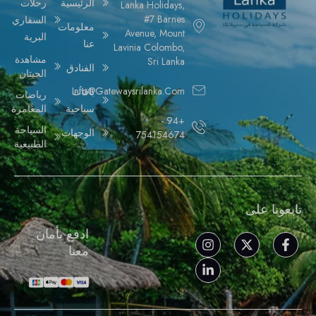
الرئيسية
رحلات
Lanka Holidays,
#7 Barnes
السفاري
معلومات
Avenue, Mount
البرية
عنا
Lavinia Colombo,
مشاهدة
Sri Lanka
الفنادق
الحيتان
Info@gatewaysrilanka.com
باقات
رياضات
سياحية
المغامرة
+94 -
السياحة
الوجهات
754154674
الطبيعية
تابعونا على
ادفع بأمان
معنا