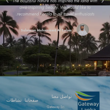
The bountiful nature has inspired the 
awe-inspiring beauty. We would l
recommend Kerala to all travel enth
Sulaiman Mohammed Al Salam
تواصل معنا
صفحاتنا
نشاطات
Gateway Sri