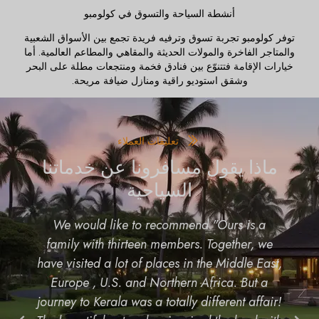
أنشطة السياحة والتسوق في كولومبو
توفر كولومبو تجربة تسوق وترفيه فريدة تجمع بين الأسواق الشعبية
والمتاجر الفاخرة والمولات الحديثة والمقاهي والمطاعم العالمية. أما
خيارات الإقامة فتتنوّع بين فنادق فخمة ومنتجعات مطلة على البحر
وشقق استوديو راقية ومنازل ضيافة مريحة.
تعليقات العملاء
ماذا يقول مسافرونا عن خدماتنا
السياحية
 friends for
We would like to recommend "Our
ome, very well
family with thirteen members. Toget
anks to all.
have visited a lot of places in the Mi
Europe , U.S. and Northern Africa
journey to Kerala was a totally differe