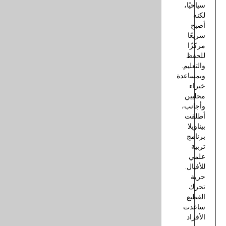
Andrews
Nuwara
Eliya
/
Similarv