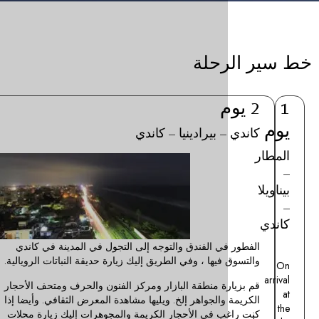
حلة
3
يوم
 بيرادينيا – كاندي
كاندي
–
نوراليا
Breakfast
at
ي الفندق والتوجه إلى التجول في المدينة في كاندي
Hotel
فيها ، وفي الطريق إليك زيارة حديقة النباتات الرويالية.
and
ة منطقة البازار ومركز الفنون والحرف ومتحف الأحجار
proceed
والجواهر إلخ. ويليها مشاهدة المعرض الثقافي. وأيضا إذا
to
ب في الأحجار الكريمة والمجوهرات إليك زيارة محلات
Nuwara