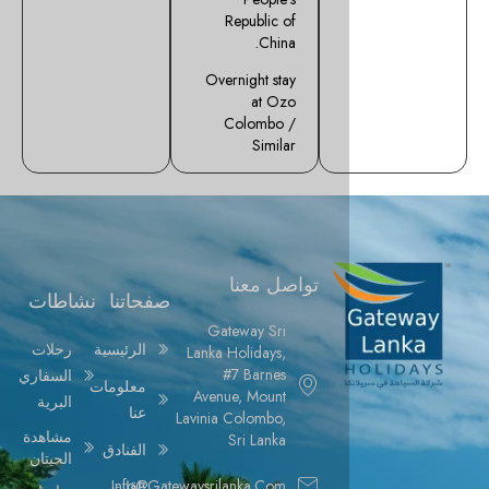
Republic of
China.
Overnight stay
at Ozo
Colombo /
Similar
تواصل معنا
صفحاتنا
نشاطات
Gateway Sri
الرئيسية
رحلات
Lanka Holidays,
#7 Barnes
السفاري
معلومات
Avenue, Mount
البرية
عنا
Lavinia Colombo,
مشاهدة
Sri Lanka
الفنادق
الحيتان
Info@gatewaysrilanka.com
باقات