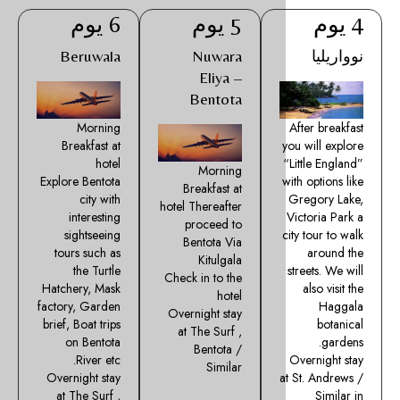
5 يوم
6 يوم
Beruwala
Nuwara
Eliya –
Bentota
Morning
Breakfast at
hotel
Morning
Explore Bentota
Breakfast at
city with
hotel Thereafter
interesting
proceed to
sightseeing
Bentota Via
tours such as
Kitulgala
the Turtle
Check in to the
Hatchery, Mask
hotel
factory, Garden
Overnight stay
brief, Boat trips
at The Surf ,
on Bentota
Bentota /
River etc.
Similar
Overnight stay
a
at The Surf ,