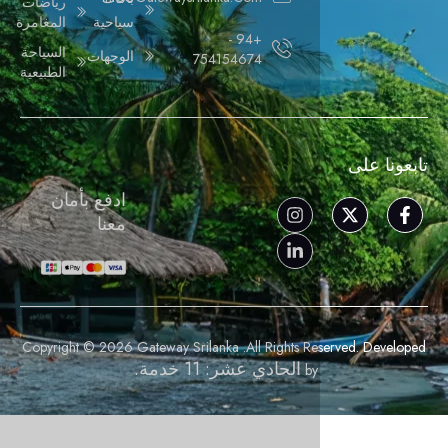
رياضات
سياحية
المغامرة
+94 -
السياحة
الوجهات
754154674
الطبيعية
ادفع بأمان
معنا
Copyright © 2026 Gateway Srilanka .All Rights R
الحادي عشر: 11 خدمة.
by