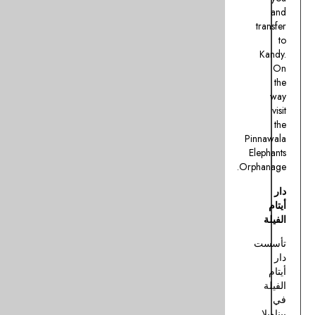
قلبا
لسريلانكا
حيث
أن
البلاد
تنتج
حصة
كبيرة
من
أفضل
أنواع
الشاي
في
العالم.
وتقع
هنا
الجبل
الأعلى
لسريلانكا
“بيدوروتالاغالا”
(بإرتفاعه
8282