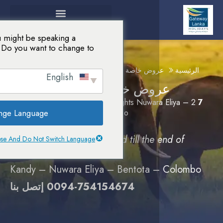
e've detected you might be speaking a
ifferent language. Do you want to change to:
وض خاصة سريلانكا
عروض خاصة سريلانكا
English
وض خاصة سريلانكا
2 Nights Kandy – 2 Nights Nuwara
Change Language
Nights Bentota – 1 Night Colombo
– Per person
1650 $
Validity Period :
Offer Valid till the
Close And Do Not Switch Language
March 2024
Kandy – Nuwara Eliya – Bentota 
0094-754154674 إتصل بنا