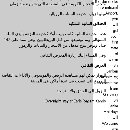
حجار الكريمة في ا لمنطقة التي شهيرة منذ زمان.
Eliya.
ارة حديقة النباتات الرويالية
نوراليا
لنباتية الملكية
إليك
زيارة
يقة النباتية كانت بنيت أولا كحديقة النزهة بأيدي الملك
نوواريليا.
السنهالي وتم توسيعها من قبل البريطانيين. وهي تمتد على 147
وهي
وفر تنوع مذهل من الأشجار والنباتات والزهور.
المنتجع
الأكثر
اء إليك زيارة المعرض الثقافي
شعبيا
لثقافي
في
سريلانكا
مكن لهم مشاهدة الرقص والموسوقي والأداءات الثقافية
لسبب
التي عقدت في عدة أماكن في المدينة
المناخ
الجبلي
لى الفندق والإستراحة
المنعش
والمشهد
Overnight stay at Earls Regen
فيها.
كما
أن
نوواريليا
تعتبر