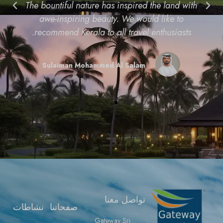
The bountiful nature has inspired the land with
awe-inspiring beauty. We would like to
recommend Kerala to all travel enthusiasts.
Sulaiman Mohammed Al Salam
تواصل معنا
صفحاتنا
نشاطات
Gateway Sri