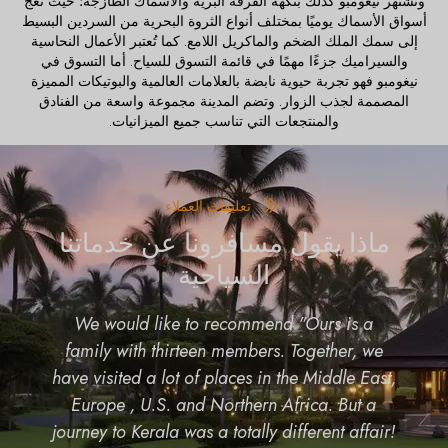
وتشتهر نيغومبو كذلك بنكهة القرفة البرية والأسماك الطازجة؛ حيث تعج
أسواق الأسماك يوميًا بمختلف أنواع الثروة البحرية من السردين البسيط
إلى سمك الملك الضخم والماكريل اللامع. كما تُعتبر الأعمال النحاسية
والسيراميك جزءًا مهمًا في قائمة التسوق للسياح. أما التسوق في
نيغومبو فهو تجربة حيوية نابضة بالعلامات العالمية والبوتيكات المميزة
المصممة لجذب الزوار. وتضم المدينة مجموعة واسعة من الفنادق
والمنتجعات التي تناسب جميع الميزانيات.
تعليقات العملاء
ماذا يقول مسافرونا عن خدماتنا
السياحية
We would like to recommend "Ours is a
family with thirteen members. Together, we
have visited a lot of places in the Middle East,
Europe , U.S. and Northern Africa. But a
journey to Kerala was a totally different affair!