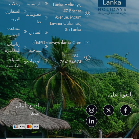
الرئيسية
رحلات
Lanka Holidays,
#7 Barnes
السفاري
معلومات
Avenue, Mount
البرية
عنا
Lavinia Colombo,
مشاهدة
Sri Lanka
الفنادق
الحيتان
Info@gatewaysrilanka.com
باقات
رياضات
سياحية
المغامرة
+94 -
السياحة
الوجهات
754154674
الطبيعية
تابعونا على
ادفع بأمان
معنا